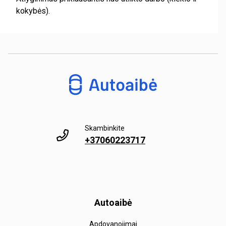
kokybės).
Skambinkite
+37060223717
Autoaibė
Apdovanojimai