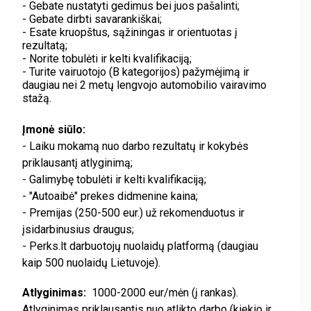
- Gebate nustatyti gedimus bei juos pašalinti;
- Gebate dirbti savarankiškai;
- Esate kruopštus, sąžiningas ir orientuotas į
rezultatą;
- Norite tobulėti ir kelti kvalifikaciją;
- Turite vairuotojo (B kategorijos) pažymėjimą ir
daugiau nei 2 metų lengvojo automobilio vairavimo
stažą.
Įmonė siūlo:
- Laiku mokamą nuo darbo rezultatų ir kokybės
priklausantį atlyginimą;
- Galimybę tobulėti ir kelti kvalifikaciją;
- "Autoaibė" prekes didmenine kaina;
- Premijas (250-500 eur.) už rekomenduotus ir
įsidarbinusius draugus;
- Perks.lt darbuotojų nuolaidų platformą (daugiau
kaip 500 nuolaidų Lietuvoje).
Atlyginimas:
1000-2000 eur/mėn (į rankas).
Atlyginimas priklausantis nuo atlikto darbo (kiekio ir